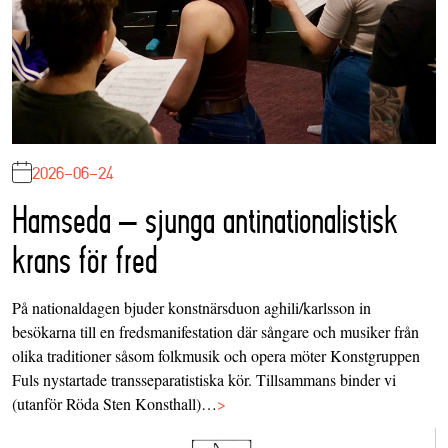
2026-06-24
Hamseda – sjunga antinationalistisk
krans för fred
På nationaldagen bjuder konstnärsduon aghili/karlsson in
besökarna till en fredsmanifestation där sångare och musiker från
olika traditioner såsom folkmusik och opera möter Konstgruppen
Fuls nystartade transseparatistiska kör. Tillsammans binder vi
(utanför Röda Sten Konsthall)…
>