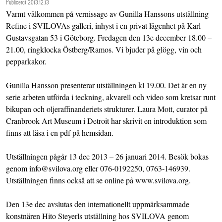
Publicerat 2013.12.13
Varmt välkommen på vernissage av Gunilla Hanssons utställning
Refine i SVILOVAs galleri, inhyst i en privat lägenhet på Karl
Gustavsgatan 53 i Göteborg. Fredagen den 13e december 18.00 –
21.00, ringklocka Östberg/Ramos. Vi bjuder på glögg, vin och
pepparkakor.
Gunilla Hansson presenterar utställningen kl 19.00. Det är en ny
serie arbeten utförda i teckning, akvarell och video som kretsar runt
bikupan och oljeraffinanderiets strukturer. Laura Mott, curator på
Cranbrook Art Museum i Detroit har skrivit en introduktion som
finns att läsa i en pdf på hemsidan.
Utställningen pågår 13 dec 2013 – 26 januari 2014. Besök bokas
genom info@svilova.org eller 076-0192250, 0763-146939.
Utställningen finns också att se online på www.svilova.org.
Den 13e dec avslutas den internationellt uppmärksammade
konstnären Hito Steyerls utställning hos SVILOVA genom