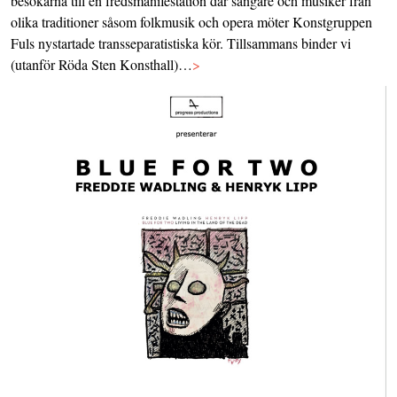
besökarna till en fredsmanifestation där sångare och musiker från
olika traditioner såsom folkmusik och opera möter Konstgruppen
Fuls nystartade transseparatistiska kör. Tillsammans binder vi
(utanför Röda Sten Konsthall)…
>