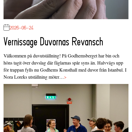
2026-06-24
Vernissage Duvornas Revansch
Välkommen på duvutställning! På Godhemsberget har bin och
höns tagit över duvslag där fåglarnas spår syns än. Halvvägs upp
för trappan fylls nu Godhems Konsthall med duvor från Istanbul. I
Nora Loreks utställning möter…
>