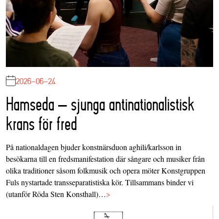
2026-06-24
Hamseda – sjunga antinationalistisk
krans för fred
På nationaldagen bjuder konstnärsduon aghili/karlsson in
besökarna till en fredsmanifestation där sångare och musiker från
olika traditioner såsom folkmusik och opera möter Konstgruppen
Fuls nystartade transseparatistiska kör. Tillsammans binder vi
(utanför Röda Sten Konsthall)…
>