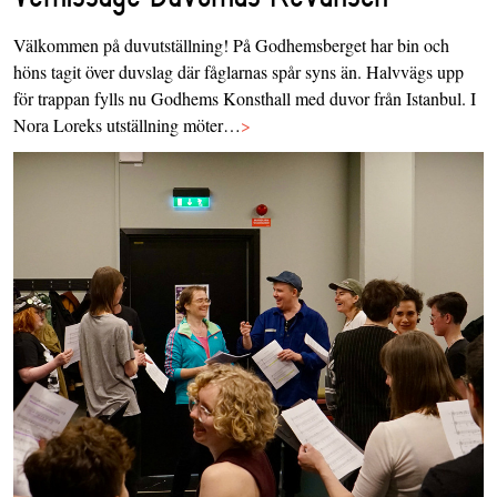
Välkommen på duvutställning! På Godhemsberget har bin och
höns tagit över duvslag där fåglarnas spår syns än. Halvvägs upp
för trappan fylls nu Godhems Konsthall med duvor från Istanbul. I
Nora Loreks utställning möter…
>