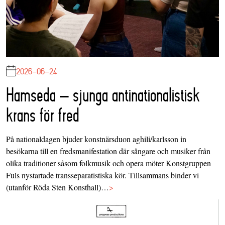
2026-06-24
Hamseda – sjunga antinationalistisk
krans för fred
På nationaldagen bjuder konstnärsduon aghili/karlsson in
besökarna till en fredsmanifestation där sångare och musiker från
olika traditioner såsom folkmusik och opera möter Konstgruppen
Fuls nystartade transseparatistiska kör. Tillsammans binder vi
(utanför Röda Sten Konsthall)…
>