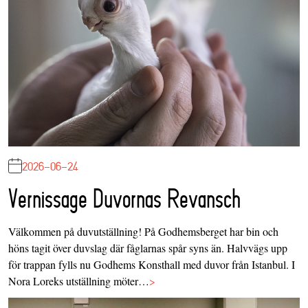
2026-06-24
Vernissage Duvornas Revansch
Välkommen på duvutställning! På Godhemsberget har bin och
höns tagit över duvslag där fåglarnas spår syns än. Halvvägs upp
för trappan fylls nu Godhems Konsthall med duvor från Istanbul. I
Nora Loreks utställning möter…
>