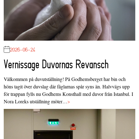
2026-06-24
Vernissage Duvornas Revansch
Välkommen på duvutställning! På Godhemsberget har bin och
höns tagit över duvslag där fåglarnas spår syns än. Halvvägs upp
för trappan fylls nu Godhems Konsthall med duvor från Istanbul. I
Nora Loreks utställning möter…
>