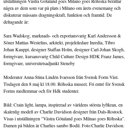
utställningen Västra Götaland goes Milano goes Röhsska berättar
några av dem som var på plats i Milano om årets evenemang och
diskuterar mässans dragningskraft, funktion och framtid. De
deltagande är:
Sara Wadskog, marknads- och exportansvarig Karl Andersson &
Söner Mattias Westelius, arkitekt, projektledare Inredia, Tibro
Johan Kauppi, designer Staffan Holm, designer Carl-Johan Skogh,
formgivare, kursansvarig Child Culture Design HDK Franz James,
formgivare, universitetsadjunkt Steneby
Moderator Anna-Stina Lindén Ivarsson från Svensk Form Väst.
Tisdagen den 8 maj kl 18.00. Röhsska museet. Fri entré för Svensk
Forms medlemmar och för Hdk studenter.
Bild: Crain light, lampa, inspirerad av världens största lyftkran, en
skalenlig modell av Charlie Davidson designer från Dals-Rostock.
Visas i utställningen "Västra Götaland goes Milnao goes Röhsska".
Damen på bilden är Charlies sambo Bodil. Foto:Charlie Davidson.