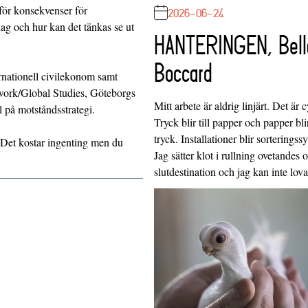
ör konsekvenser för
2026-06-24
dag och hur kan det tänkas se ut
HANTERINGEN, Bell
Boccard
rnationell civilekonom samt
twork/Global Studies, Göteborgs
Mitt arbete är aldrig linjärt. Det är c
l på motståndsstrategi.
Tryck blir till papper och papper blir
tryck. Installationer blir sorteringss
. Det kostar ingenting men du
Jag sätter klot i rullning ovetandes
slutdestination och jag kan inte lo