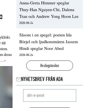
Anna-Greta Himmer speglar
Thuy-Han Nguyen-Chi, Dalena
a
Tran och Andrew Yong Hoon Lee
2026-06-24
Såsom i en spegel: poeten Ida
ykliskt.
Börjel och ljudkonstnären Jassem
 till
Hindi speglar Noor Abed
ystem.
 om deras
2026-06-24
va…
>
Anslagstavlan
NYHETSBREV FRÅN ADA