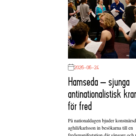
2026-06-24
Hamseda – sjunga
antinationalistisk kra
för fred
På nationaldagen bjuder konstnärs
aghili/karlsson in besökarna till en
fredsmanifestation där sångare och