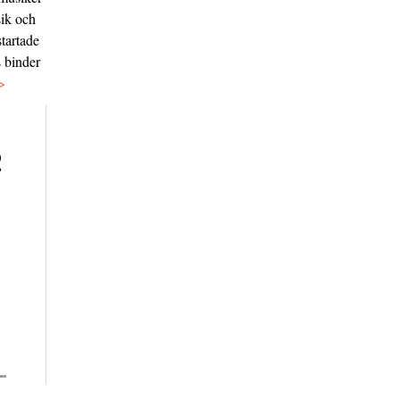
sik och
tartade
s binder
>