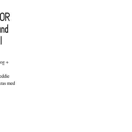
FOR
and
l
log +
"
eddie
iras med