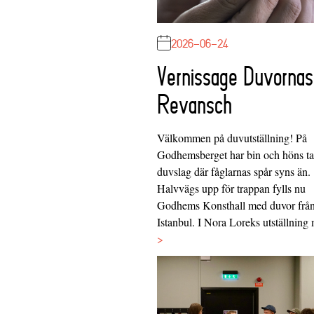
2026-06-24
Vernissage Duvornas
Revansch
Välkommen på duvutställning! På
Godhemsberget har bin och höns tag
duvslag där fåglarnas spår syns än.
Halvvägs upp för trappan fylls nu
Godhems Konsthall med duvor frå
Istanbul. I Nora Loreks utställnin
>