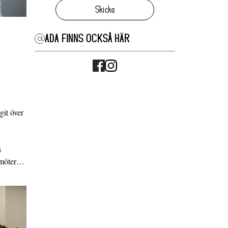
Skicka
ADA FINNS OCKSÅ HÄR
it över
n
g möter…