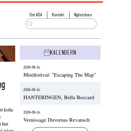
Om ADA
Kontakt
Nyhetsbrev
KALENDERN
2026-06-24
Minifestival: "Escaping The Map"
ng
2026-06-24
HANTERINGEN, Bella Boccard
t kolla
2026-06-24
t
Vernissage Duvornas Revansch
h hur
på några