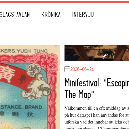
SLAGSTAVLAN
KRÖNIKA
INTERVJU
2026-06-24
Minifestival: "Escapi
The Map"
Välkommen till en eftermiddag av at
på hur dataspel kan användas för at
utforska vad det innebär att leka oc
konst kan skapas. Vi kommer titta 