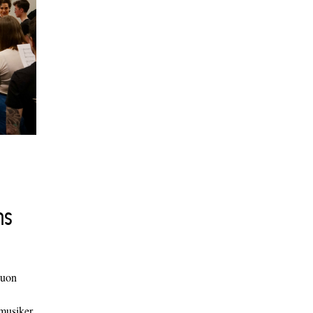
ns
duon
 musiker