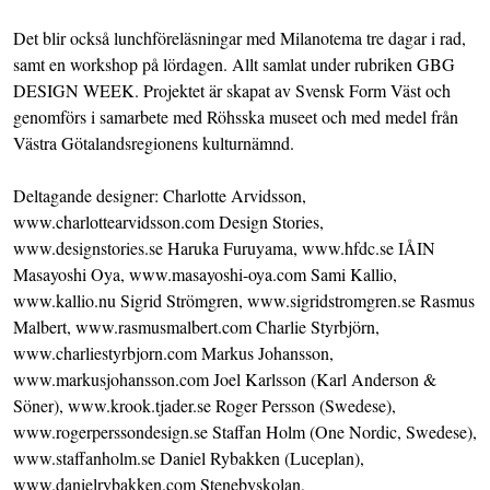
Det blir också lunchföreläsningar med Milanotema tre dagar i rad,
samt en workshop på lördagen. Allt samlat under rubriken GBG
DESIGN WEEK. Projektet är skapat av Svensk Form Väst och
genomförs i samarbete med Röhsska museet och med medel från
Västra Götalandsregionens kulturnämnd.
Deltagande designer: Charlotte Arvidsson,
www.charlottearvidsson.com Design Stories,
www.designstories.se Haruka Furuyama, www.hfdc.se IÅIN
Masayoshi Oya, www.masayoshi-oya.com Sami Kallio,
www.kallio.nu Sigrid Strömgren, www.sigridstromgren.se Rasmus
Malbert, www.rasmusmalbert.com Charlie Styrbjörn,
www.charliestyrbjorn.com Markus Johansson,
www.markusjohansson.com Joel Karlsson (Karl Anderson &
Söner), www.krook.tjader.se Roger Persson (Swedese),
www.rogerperssondesign.se Staffan Holm (One Nordic, Swedese),
www.staffanholm.se Daniel Rybakken (Luceplan),
www.danielrybakken.com Stenebyskolan,