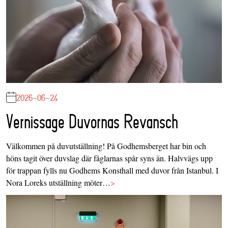
2026-06-24
Vernissage Duvornas Revansch
Välkommen på duvutställning! På Godhemsberget har bin och
höns tagit över duvslag där fåglarnas spår syns än. Halvvägs upp
för trappan fylls nu Godhems Konsthall med duvor från Istanbul. I
Nora Loreks utställning möter…
>