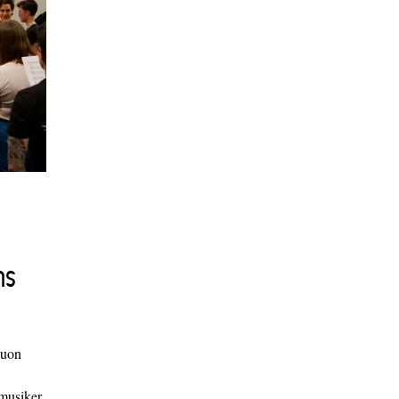
ns
duon
 musiker