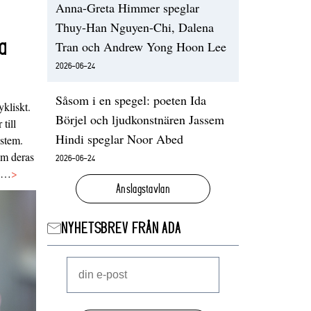
Anna-Greta Himmer speglar
Thuy-Han Nguyen-Chi, Dalena
a
Tran och Andrew Yong Hoon Lee
2026-06-24
Såsom i en spegel: poeten Ida
ykliskt.
Börjel och ljudkonstnären Jassem
 till
Hindi speglar Noor Abed
ystem.
 om deras
2026-06-24
va…
>
Anslagstavlan
NYHETSBREV FRÅN ADA