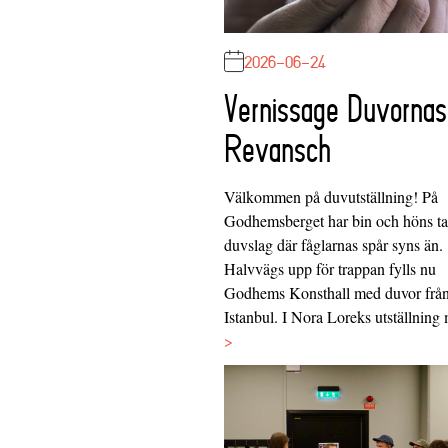
2026-06-24
Vernissage Duvornas
Revansch
Välkommen på duvutställning! På
Godhemsberget har bin och höns tag
duvslag där fåglarnas spår syns än.
Halvvägs upp för trappan fylls nu
Godhems Konsthall med duvor frå
Istanbul. I Nora Loreks utställnin
>