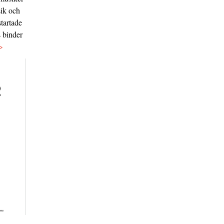
sik och
tartade
s binder
>