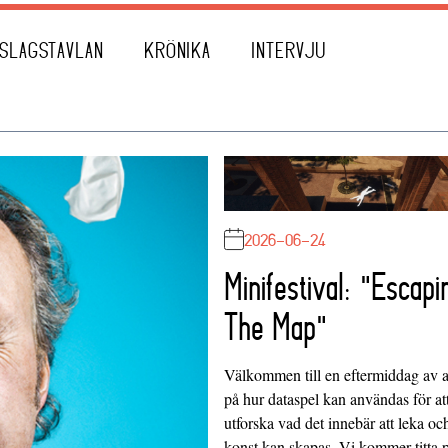
SLAGSTAVLAN
KRÖNIKA
INTERVJU
2026-06-24
Minifestival: "Escapi
The Map"
Välkommen till en eftermiddag av at
på hur dataspel kan användas för at
utforska vad det innebär att leka oc
konst kan skapas. Vi kommer titta 