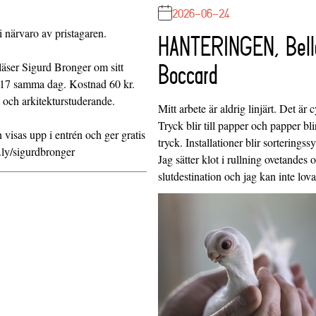
2026-06-24
 närvaro av pristagaren.
HANTERINGEN, Bell
läser Sigurd Bronger om sitt
Boccard
 kl 17 samma dag. Kostnad 60 kr.
- och arkitekturstuderande.
Mitt arbete är aldrig linjärt. Det är c
Tryck blir till papper och papper blir
visas upp i entrén och ger gratis
tryck. Installationer blir sorteringss
t.ly/sigurdbronger
Jag sätter klot i rullning ovetandes
slutdestination och jag kan inte lo