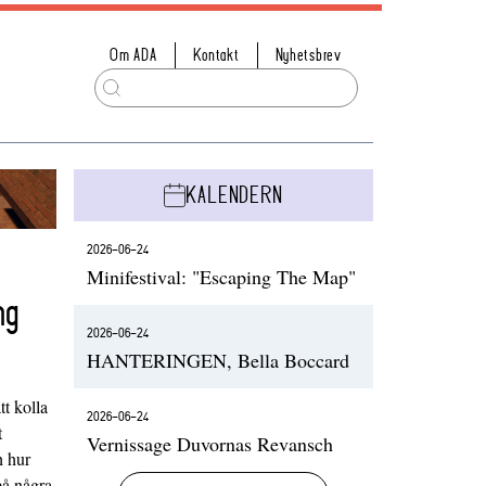
Om ADA
Kontakt
Nyhetsbrev
KALENDERN
2026-06-24
Minifestival: "Escaping The Map"
ng
2026-06-24
HANTERINGEN, Bella Boccard
t kolla
2026-06-24
t
Vernissage Duvornas Revansch
h hur
på några