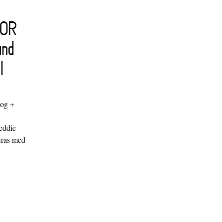
FOR
and
l
log +
"
eddie
iras med