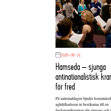
2026-06-24
Hamseda – sjunga
antinationalistisk kra
för fred
På nationaldagen bjuder konstnärs
aghili/karlsson in besökarna till en
fredsmanifestation där sångare och