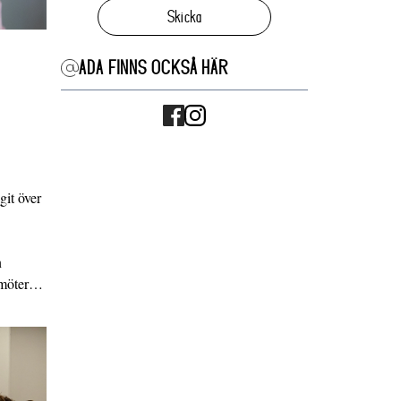
Skicka
ADA FINNS OCKSÅ HÄR
it över
n
g möter…