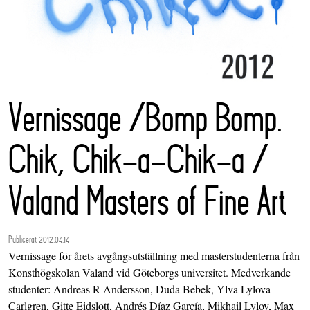
Vernissage /Bomp Bomp.
Chik, Chik-a-Chik-a /
Valand Masters of Fine Art
Publicerat 2012.04.14
Vernissage för årets avgångsutställning med masterstudenterna från
Konsthögskolan Valand vid Göteborgs universitet. Medverkande
studenter: Andreas R Andersson, Duda Bebek, Ylva Lylova
Carlgren, Gitte Eidslott, Andrés Díaz García, Mikhail Lylov, Max