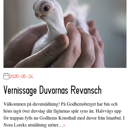
2026-06-24
Vernissage Duvornas Revansch
Välkommen på duvutställning! På Godhemsberget har bin och
höns tagit över duvslag där fåglarnas spår syns än. Halvvägs upp
för trappan fylls nu Godhems Konsthall med duvor från Istanbul. I
Nora Loreks utställning möter…
>