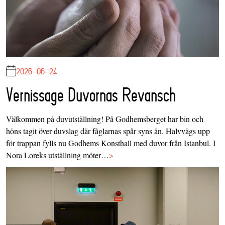
2026-06-24
Vernissage Duvornas Revansch
Välkommen på duvutställning! På Godhemsberget har bin och
höns tagit över duvslag där fåglarnas spår syns än. Halvvägs upp
för trappan fylls nu Godhems Konsthall med duvor från Istanbul. I
Nora Loreks utställning möter…
>