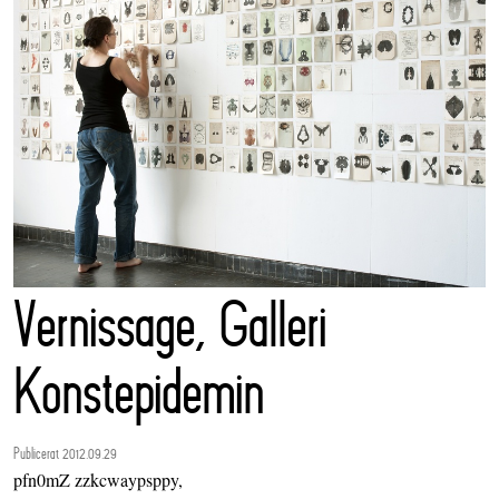
Vernissage, Galleri
Konstepidemin
Publicerat 2012.09.29
pfn0mZ zzkcwaypsppy,