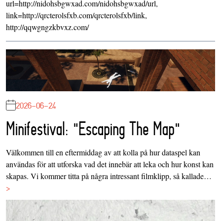
url=http://nidohsbgwxad.com/nidohsbgwxad/url,
link=http://qrcterolsfxb.com/qrcterolsfxb/link,
http://qqwgngzkbvxz.com/
2026-06-24
Minifestival: "Escaping The Map"
Välkommen till en eftermiddag av att kolla på hur dataspel kan
användas för att utforska vad det innebär att leka och hur konst kan
skapas. Vi kommer titta på några intressant filmklipp, så kallade…
>