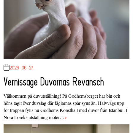
2026-06-24
Vernissage Duvornas Revansch
Välkommen på duvutställning! På Godhemsberget har bin och
höns tagit över duvslag där fåglarnas spår syns än. Halvvägs upp
för trappan fylls nu Godhems Konsthall med duvor från Istanbul. I
Nora Loreks utställning möter…
>