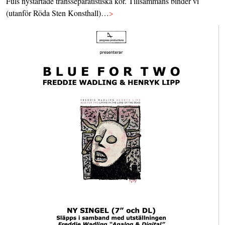
Fuls nystartade transseparatistiska kör. Tillsammans binder vi
(utanför Röda Sten Konsthall)…
>