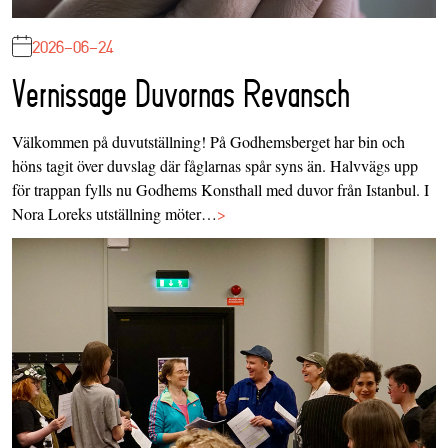
2026-06-24
Vernissage Duvornas Revansch
Välkommen på duvutställning! På Godhemsberget har bin och
höns tagit över duvslag där fåglarnas spår syns än. Halvvägs upp
för trappan fylls nu Godhems Konsthall med duvor från Istanbul. I
Nora Loreks utställning möter…
>