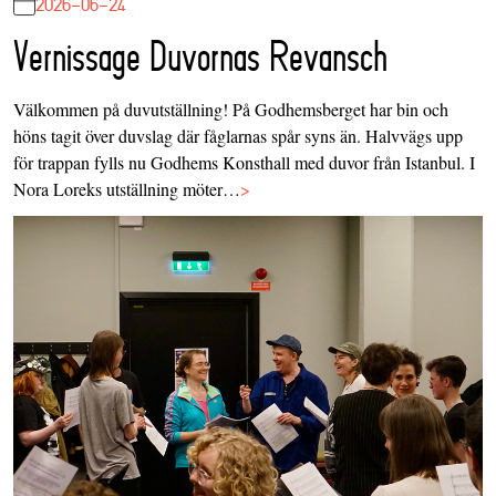
2026-06-24
Vernissage Duvornas Revansch
Välkommen på duvutställning! På Godhemsberget har bin och
höns tagit över duvslag där fåglarnas spår syns än. Halvvägs upp
för trappan fylls nu Godhems Konsthall med duvor från Istanbul. I
Nora Loreks utställning möter…
>