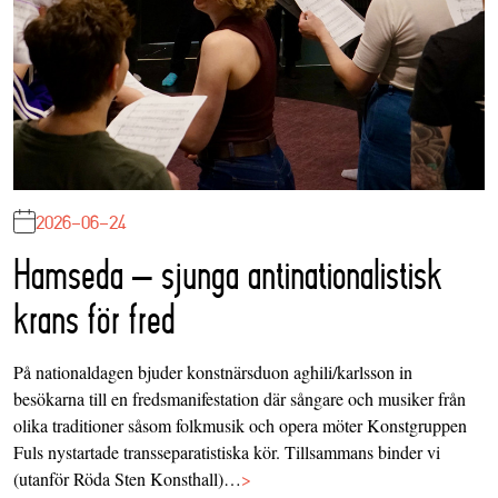
2026-06-24
Hamseda – sjunga antinationalistisk
krans för fred
På nationaldagen bjuder konstnärsduon aghili/karlsson in
besökarna till en fredsmanifestation där sångare och musiker från
olika traditioner såsom folkmusik och opera möter Konstgruppen
Fuls nystartade transseparatistiska kör. Tillsammans binder vi
(utanför Röda Sten Konsthall)…
>