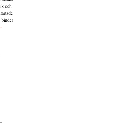
sik och
tartade
s binder
>