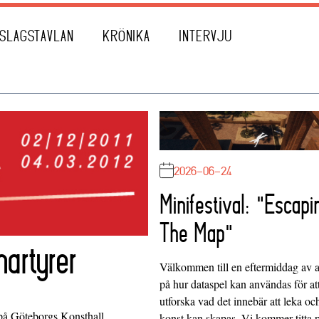
SLAGSTAVLAN
KRÖNIKA
INTERVJU
2026-06-24
Minifestival: "Escapi
The Map"
artyrer
Välkommen till en eftermiddag av at
på hur dataspel kan användas för at
utforska vad det innebär att leka oc
 på Göteborgs Konsthall.
konst kan skapas. Vi kommer titta 