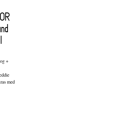
FOR
and
l
log +
"
eddie
iras med