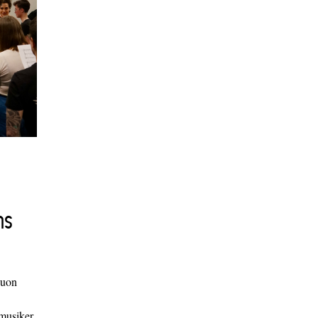
ns
duon
 musiker