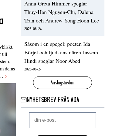
Anna-Greta Himmer speglar
Thuy-Han Nguyen-Chi, Dalena
a
Tran och Andrew Yong Hoon Lee
2026-06-24
Såsom i en spegel: poeten Ida
ykliskt.
Börjel och ljudkonstnären Jassem
 till
Hindi speglar Noor Abed
ystem.
 om deras
2026-06-24
va…
>
Anslagstavlan
NYHETSBREV FRÅN ADA