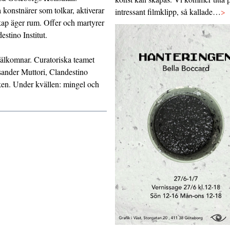
a konstnärer som tolkar, aktiverar
intressant filmklipp, så kallade…
>
skap äger rum. Offer och martyrer
stino Institut.
välkomnar. Curatoriska teamet
ander Muttori, Clandestino
tiken. Under kvällen: mingel och