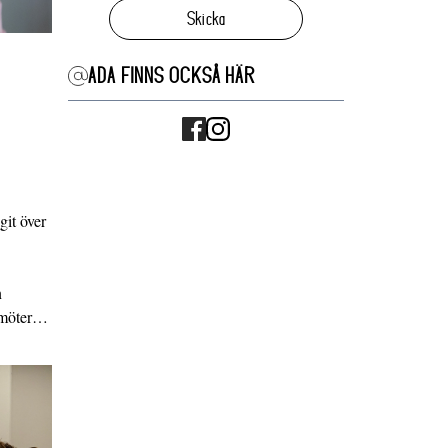
Skicka
ADA FINNS OCKSÅ HÄR
it över
n
g möter…