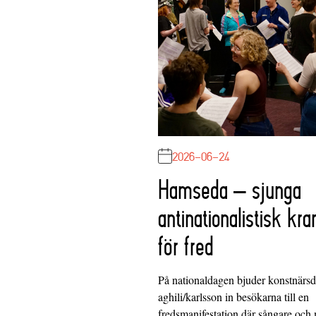
2026-06-24
Hamseda – sjunga
antinationalistisk kra
för fred
På nationaldagen bjuder konstnärs
aghili/karlsson in besökarna till en
fredsmanifestation där sångare och