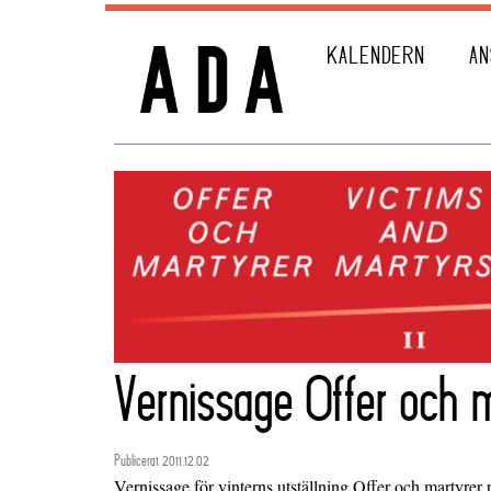
KALENDERN
AN
Vernissage Offer och m
Publicerat 2011.12.02
Vernissage för vinterns utställning Offer och martyrer