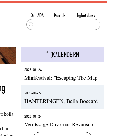
Om ADA
Kontakt
Nyhetsbrev
KALENDERN
2026-06-24
Minifestival: "Escaping The Map"
ng
2026-06-24
HANTERINGEN, Bella Boccard
t kolla
2026-06-24
t
Vernissage Duvornas Revansch
h hur
på några