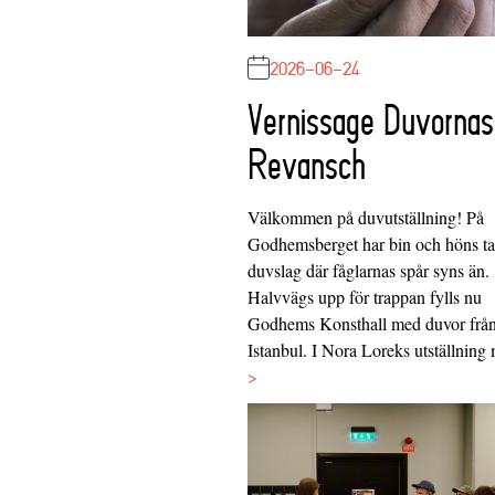
2026-06-24
Vernissage Duvornas
Revansch
Välkommen på duvutställning! På
Godhemsberget har bin och höns tag
duvslag där fåglarnas spår syns än.
Halvvägs upp för trappan fylls nu
Godhems Konsthall med duvor frå
Istanbul. I Nora Loreks utställnin
>