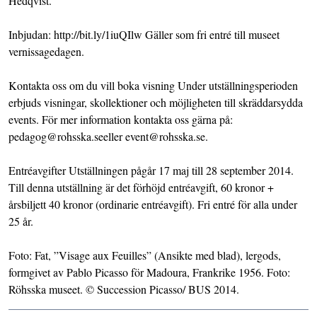
Hedqvist.
Inbjudan: http://bit.ly/1iuQIlw Gäller som fri entré till museet
vernissagedagen.
Kontakta oss om du vill boka visning Under utställningsperioden
erbjuds visningar, skollektioner och möjligheten till skräddarsydda
events. För mer information kontakta oss gärna på:
pedagog@rohsska.seeller event@rohsska.se.
Entréavgifter Utställningen pågår 17 maj till 28 september 2014.
Till denna utställning är det förhöjd entréavgift, 60 kronor +
årsbiljett 40 kronor (ordinarie entréavgift). Fri entré för alla under
25 år.
Foto: Fat, ”Visage aux Feuilles” (Ansikte med blad), lergods,
formgivet av Pablo Picasso för Madoura, Frankrike 1956. Foto:
Röhsska museet. © Succession Picasso/ BUS 2014.