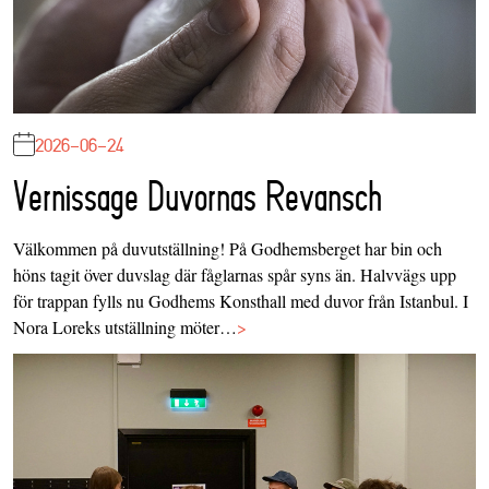
2026-06-24
Vernissage Duvornas Revansch
Välkommen på duvutställning! På Godhemsberget har bin och
höns tagit över duvslag där fåglarnas spår syns än. Halvvägs upp
för trappan fylls nu Godhems Konsthall med duvor från Istanbul. I
Nora Loreks utställning möter…
>