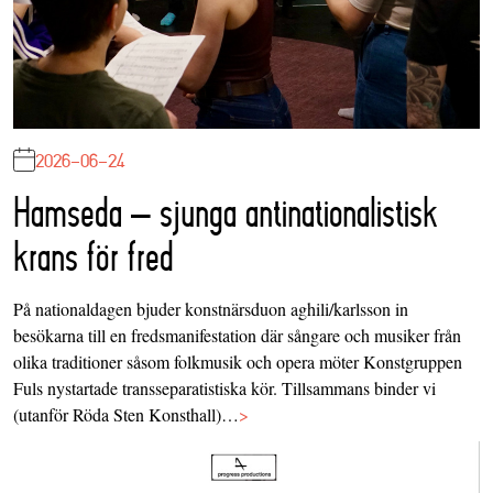
2026-06-24
Hamseda – sjunga antinationalistisk
krans för fred
På nationaldagen bjuder konstnärsduon aghili/karlsson in
besökarna till en fredsmanifestation där sångare och musiker från
olika traditioner såsom folkmusik och opera möter Konstgruppen
Fuls nystartade transseparatistiska kör. Tillsammans binder vi
(utanför Röda Sten Konsthall)…
>