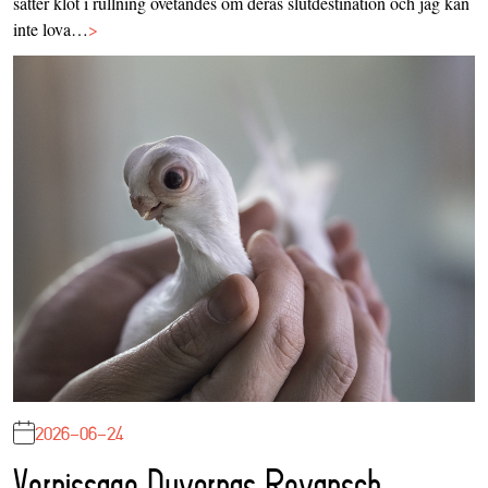
sätter klot i rullning ovetandes om deras slutdestination och jag kan
inte lova…
>
2026-06-24
Vernissage Duvornas Revansch