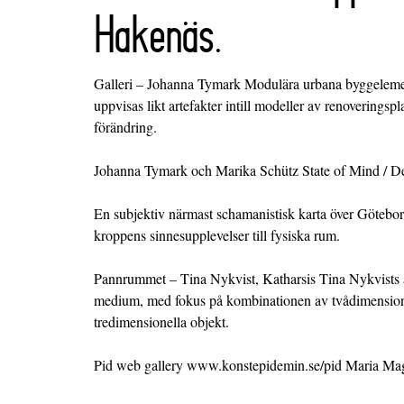
Hakenäs.
Galleri – Johanna Tymark Modulära urbana byggelement
uppvisas likt artefakter intill modeller av renoveringspla
förändring.
Johanna Tymark och Marika Schütz State of Mind / D
En subjektiv närmast schamanistisk karta över Götebor
kroppens sinnesupplevelser till fysiska rum.
Pannrummet – Tina Nykvist, Katharsis Tina Nykvists a
medium, med fokus på kombinationen av tvådimension
tredimensionella objekt.
Pid web gallery www.konstepidemin.se/pid Maria Mag