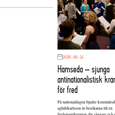
2026-06-24
Hamseda – sjunga
antinationalistisk kra
för fred
På nationaldagen bjuder konstnärs
aghili/karlsson in besökarna till en
fredsmanifestation där sångare och