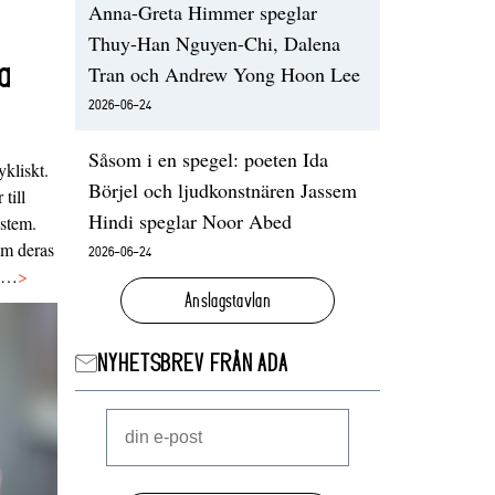
Anna-Greta Himmer speglar
Thuy-Han Nguyen-Chi, Dalena
a
Tran och Andrew Yong Hoon Lee
2026-06-24
Såsom i en spegel: poeten Ida
ykliskt.
Börjel och ljudkonstnären Jassem
 till
Hindi speglar Noor Abed
ystem.
 om deras
2026-06-24
va…
>
Anslagstavlan
NYHETSBREV FRÅN ADA