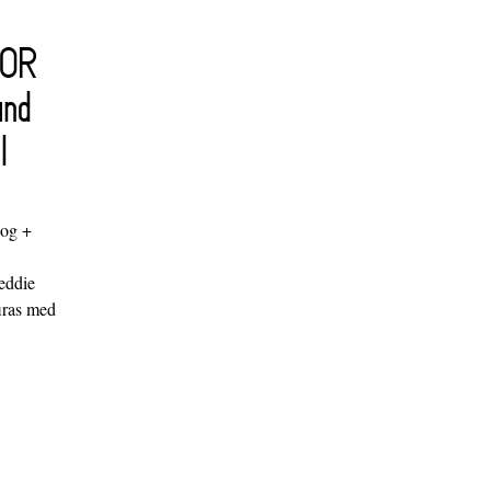
FOR
and
l
log +
"
eddie
iras med