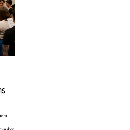
ns
duon
 musiker