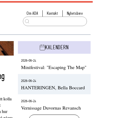
Om ADA
Kontakt
Nyhetsbrev
KALENDERN
2026-06-24
Minifestival: "Escaping The Map"
ng
2026-06-24
HANTERINGEN, Bella Boccard
t kolla
2026-06-24
t
Vernissage Duvornas Revansch
h hur
på några