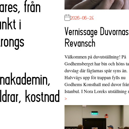
ares, från
2026-06-24
nkt i
Vernissage Duvornas
trongs
Revansch
Välkommen på duvutställning! På
Godhemsberget har bin och höns tag
duvslag där fåglarnas spår syns än.
rnakademin,
Halvvägs upp för trappan fylls nu
Godhems Konsthall med duvor frå
ldrar, kostnad
Istanbul. I Nora Loreks utställnin
>