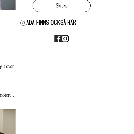
Skicka
ADA FINNS OCKSÅ HÄR
it över
n
g möter…