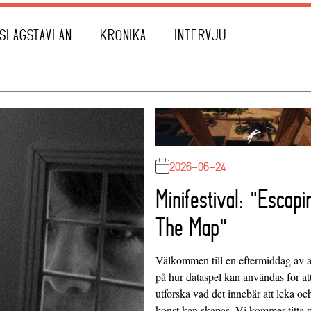
SLAGSTAVLAN
KRÖNIKA
INTERVJU
2026-06-24
Minifestival: "Escapi
The Map"
Välkommen till en eftermiddag av at
på hur dataspel kan användas för at
utforska vad det innebär att leka oc
konst kan skapas. Vi kommer titta 