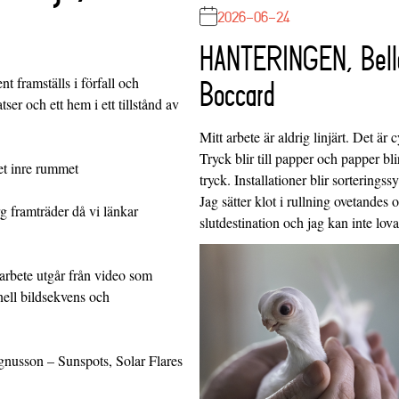
2026-06-24
HANTERINGEN, Bell
 framställs i förfall och
Boccard
tser och ett hem i ett tillstånd av
Mitt arbete är aldrig linjärt. Det är c
Tryck blir till papper och papper blir
et inre rummet
tryck. Installationer blir sorteringss
Jag sätter klot i rullning ovetandes
g framträder då vi länkar
slutdestination och jag kan inte lo
rbete utgår från video som
ell bildsekvens och
nusson – Sunspots, Solar Flares