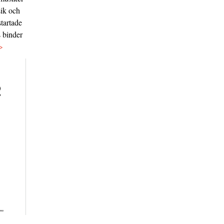
sik och
tartade
s binder
>