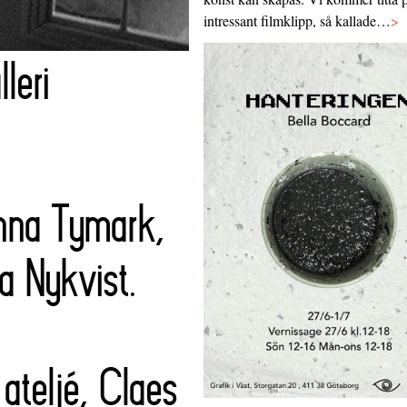
intressant filmklipp, så kallade…
>
leri
anna Tymark,
a Nykvist.
teljé, Claes