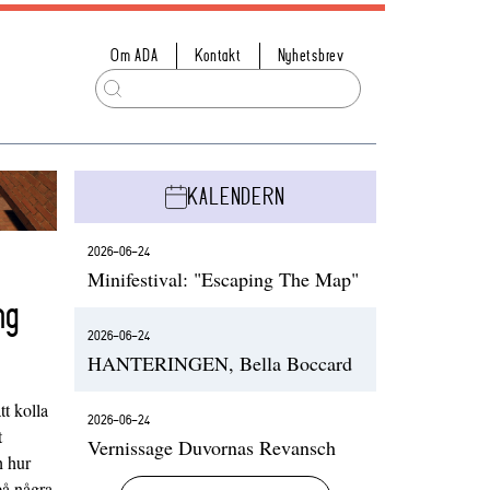
Om ADA
Kontakt
Nyhetsbrev
KALENDERN
2026-06-24
Minifestival: "Escaping The Map"
ng
2026-06-24
HANTERINGEN, Bella Boccard
t kolla
2026-06-24
t
Vernissage Duvornas Revansch
h hur
på några