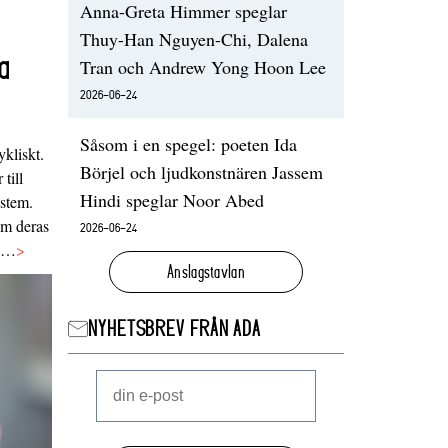
Anna-Greta Himmer speglar
Thuy-Han Nguyen-Chi, Dalena
a
Tran och Andrew Yong Hoon Lee
2026-06-24
Såsom i en spegel: poeten Ida
ykliskt.
Börjel och ljudkonstnären Jassem
 till
Hindi speglar Noor Abed
ystem.
 om deras
2026-06-24
va…
>
Anslagstavlan
NYHETSBREV FRÅN ADA