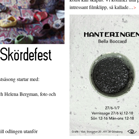
intressant filmklipp, så kallade…
>
 Skördefest
tsäsong startar med:
ch Helena Bergman, foto och
ll odlingen utanför