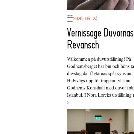
2026-06-24
Vernissage Duvornas
Revansch
Välkommen på duvutställning! På
Godhemsberget har bin och höns tag
duvslag där fåglarnas spår syns än.
Halvvägs upp för trappan fylls nu
Godhems Konsthall med duvor frå
Istanbul. I Nora Loreks utställnin
>