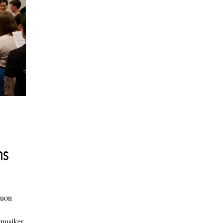
ns
duon
 musiker