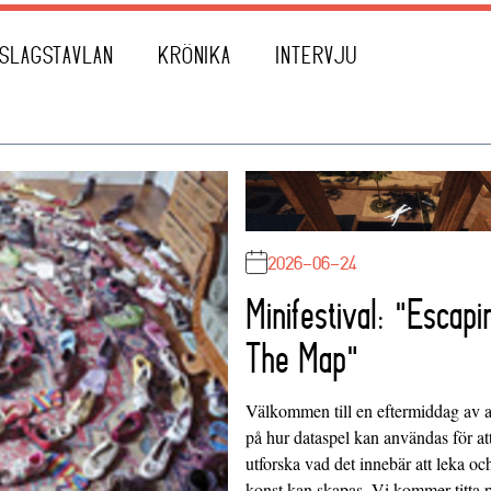
SLAGSTAVLAN
KRÖNIKA
INTERVJU
2026-06-24
Minifestival: "Escapi
The Map"
Välkommen till en eftermiddag av at
på hur dataspel kan användas för at
utforska vad det innebär att leka oc
konst kan skapas. Vi kommer titta 