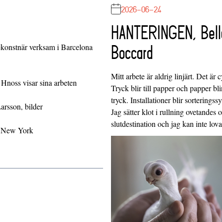
2026-06-24
HANTERINGEN, Bell
konstnär verksam i Barcelona
Boccard
Mitt arbete är aldrig linjärt. Det är c
noss visar sina arbeten
Tryck blir till papper och papper blir
tryck. Installationer blir sorteringss
rsson, bilder
Jag sätter klot i rullning ovetandes
slutdestination och jag kan inte lo
n New York