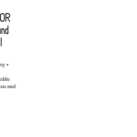
FOR
and
l
log +
"
eddie
iras med