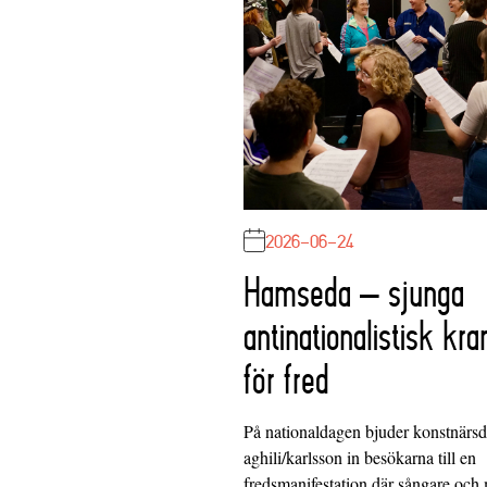
2026-06-24
Hamseda – sjunga
antinationalistisk kra
för fred
På nationaldagen bjuder konstnärs
aghili/karlsson in besökarna till en
fredsmanifestation där sångare och