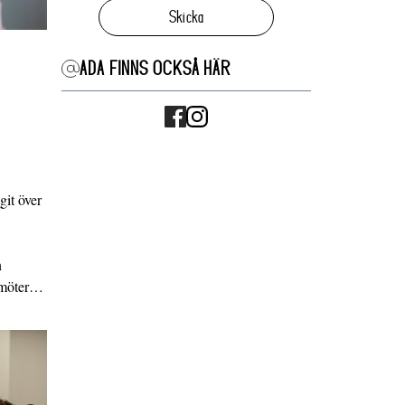
Skicka
ADA FINNS OCKSÅ HÄR
it över
n
g möter…