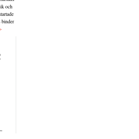
sik och
tartade
s binder
>