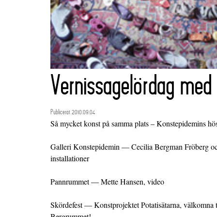
Vernissagelördag med
Publicerat 2010.09.04
Så mycket konst på samma plats – Konstepidemins hös
Galleri Konstepidemin — Cecilia Bergman Fröberg o
installationer
Pannrummet — Mette Hansen, video
Skördefest — Konstprojektet Potatisätarna, välkomna ti
Bergrummet!