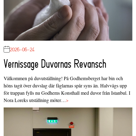
2026-06-24
Vernissage Duvornas Revansch
Välkommen på duvutställning! På Godhemsberget har bin och
höns tagit över duvslag där fåglarnas spår syns än. Halvvägs upp
för trappan fylls nu Godhems Konsthall med duvor från Istanbul. I
Nora Loreks utställning möter…
>