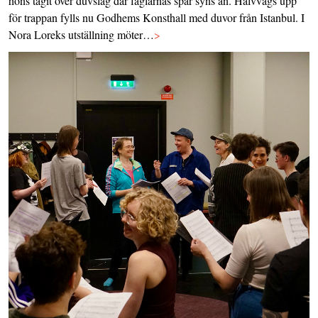
höns tagit över duvslag där fåglarnas spår syns än. Halvvägs upp
för trappan fylls nu Godhems Konsthall med duvor från Istanbul. I
Nora Loreks utställning möter…
>