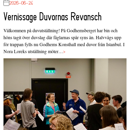
2026-06-24
Vernissage Duvornas Revansch
Välkommen på duvutställning! På Godhemsberget har bin och
höns tagit över duvslag där fåglarnas spår syns än. Halvvägs upp
för trappan fylls nu Godhems Konsthall med duvor från Istanbul. I
Nora Loreks utställning möter…
>