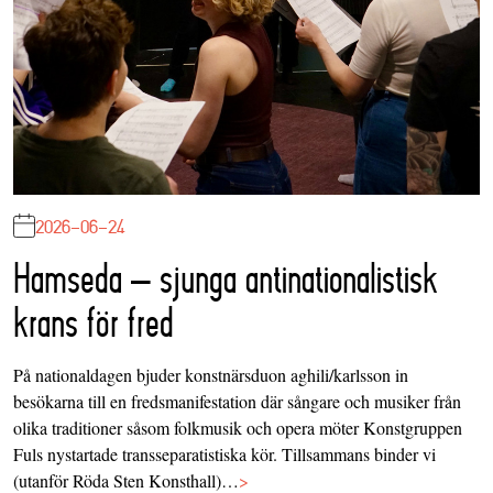
2026-06-24
Hamseda – sjunga antinationalistisk
krans för fred
På nationaldagen bjuder konstnärsduon aghili/karlsson in
besökarna till en fredsmanifestation där sångare och musiker från
olika traditioner såsom folkmusik och opera möter Konstgruppen
Fuls nystartade transseparatistiska kör. Tillsammans binder vi
(utanför Röda Sten Konsthall)…
>