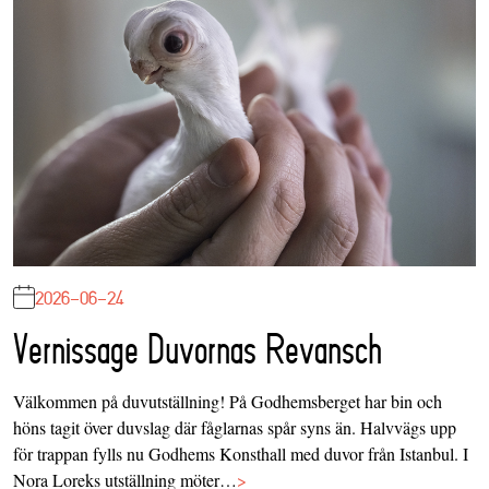
2026-06-24
Vernissage Duvornas Revansch
Välkommen på duvutställning! På Godhemsberget har bin och
höns tagit över duvslag där fåglarnas spår syns än. Halvvägs upp
för trappan fylls nu Godhems Konsthall med duvor från Istanbul. I
Nora Loreks utställning möter…
>