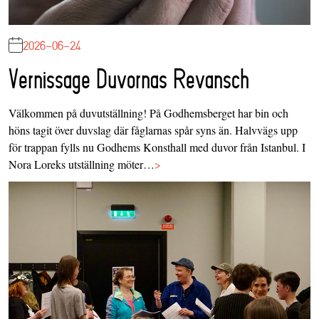
2026-06-24
Vernissage Duvornas Revansch
Välkommen på duvutställning! På Godhemsberget har bin och
höns tagit över duvslag där fåglarnas spår syns än. Halvvägs upp
för trappan fylls nu Godhems Konsthall med duvor från Istanbul. I
Nora Loreks utställning möter…
>