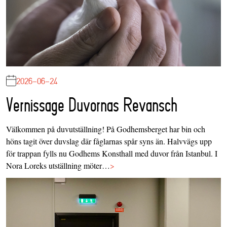
2026-06-24
Vernissage Duvornas Revansch
Välkommen på duvutställning! På Godhemsberget har bin och
höns tagit över duvslag där fåglarnas spår syns än. Halvvägs upp
för trappan fylls nu Godhems Konsthall med duvor från Istanbul. I
Nora Loreks utställning möter…
>