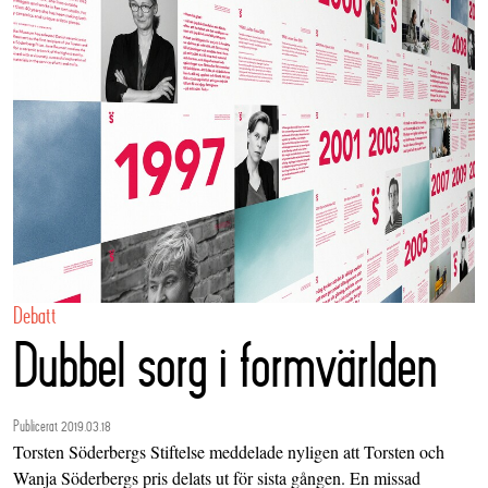
Debatt
Dubbel sorg i formvärlden
Publicerat 2019.03.18
Torsten Söderbergs Stiftelse meddelade nyligen att Torsten och
Wanja Söderbergs pris delats ut för sista gången. En missad