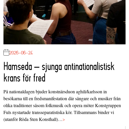
2026-06-24
Hamseda – sjunga antinationalistisk
krans för fred
På nationaldagen bjuder konstnärsduon aghili/karlsson in
besökarna till en fredsmanifestation där sångare och musiker från
olika traditioner såsom folkmusik och opera möter Konstgruppen
Fuls nystartade transseparatistiska kör. Tillsammans binder vi
(utanför Röda Sten Konsthall)…
>