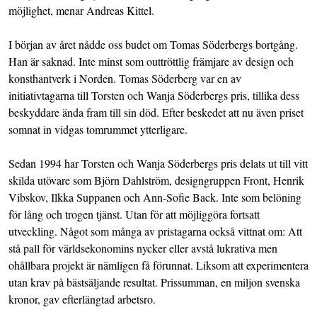
möjlighet, menar Andreas Kittel.
I början av året nådde oss budet om Tomas Söderbergs bortgång.
Han är saknad. Inte minst som outtröttlig främjare av design och
konsthantverk i Norden. Tomas Söderberg var en av
initiativtagarna till Torsten och Wanja Söderbergs pris, tillika dess
beskyddare ända fram till sin död. Efter beskedet att nu även priset
somnat in vidgas tomrummet ytterligare.
Sedan 1994 har Torsten och Wanja Söderbergs pris delats ut till vitt
skilda utövare som Björn Dahlström, designgruppen Front, Henrik
Vibskov, Ilkka Suppanen och Ann-Sofie Back. Inte som belöning
för lång och trogen tjänst. Utan för att möjliggöra fortsatt
utveckling. Något som många av pristagarna också vittnat om: Att
stå pall för världsekonomins nycker eller avstå lukrativa men
ohållbara projekt är nämligen få förunnat. Liksom att experimentera
utan krav på bästsäljande resultat. Prissumman, en miljon svenska
kronor, gav efterlängtad arbetsro.